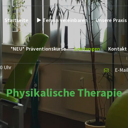
Startseite
► Termin vereinbaren
Unsere Praxis
*NEU* Präventionskurse
Leistungen
Kontakt
00 Uhr
E-Mail
Physikalische Therapie