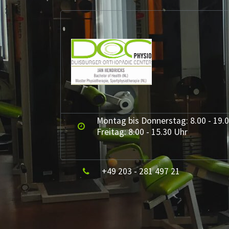
Skip
to
content
Duisburger Orthopädie Center
Montag bis Donnerstag: 8.00 - 19.
Freitag: 8.00 - 15.30 Uhr
+49 203 - 281 497 21